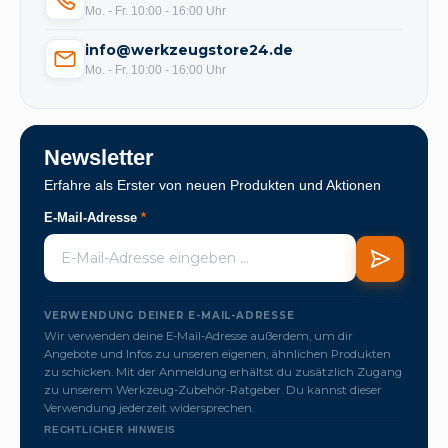
Mo. - Fr. 10:00 - 16:00 Uhr
info@werkzeugstore24.de
Mo. - Fr. 10:00 - 16:00 Uhr
Newsletter
Erfahre als Erster von neuen Produkten und Aktionen
E-Mail-Adresse
*
VERWENDUNG DEINER E-MAIL-ADRESSE
Wir verwenden deine E-Mail-Adresse außerdem, um dir
Angebote und Infos zu unseren eigenen, ähnlichen Produkten
zu schicken. Mit der Anmeldung erhältst du zusätzlich Zugang
zu unserem Werkzeug-Zubehör-Ratgeber. Du kannst dieser
Verwendung jederzeit widersprechen.
RECHTLICHER HINWEIS