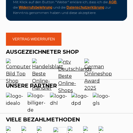
Mit Klick auf den Button "Weiter" erkläre ich, dass ich die
,
AGB
die
und die
zur
Widerrufsbelehrung
Datenschutzerklärung
Kenntnis genommen haben und diese akzeptiere.
VERTRAG WIDERRUFEN
AUSGEZEICHNETER SHOP
UNSERE PARTNER
VIELE BEZAHLMETHODEN