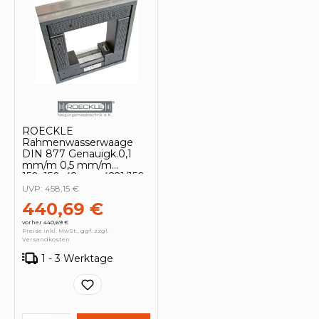
ROECKLE
Rahmenwasserwaage
DIN 877 Genauigk.0,1
mm/m 0,5 mm/m
150x150x42cm - 4221/150
UVP:
458,15 €
440,69 €
vorher 440,69 €
Preise inkl. MwSt., ggf. zzgl.
Versandkosten
1 - 3 Werktage