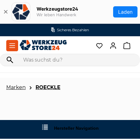
Zum Hauptinhalt springen
Werkzeugstore24
✕
Laden
Wir leben Handwerk
Versandkostenfrei ab 99€ (DE)
Marken
ROECKLE
Hersteller Navigation