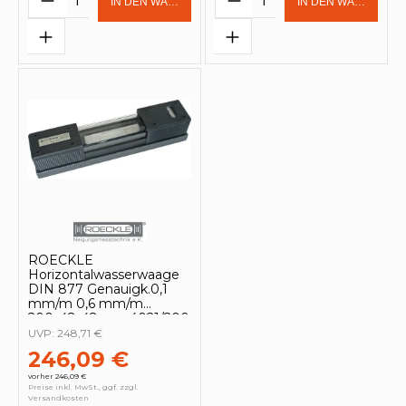
IN DEN WARENKORB
IN DEN WARENKOR
ROECKLE
Horizontalwasserwaage
DIN 877 Genauigk.0,1
mm/m 0,6 mm/m
200x42x42cm - 4021/200
UVP:
248,71 €
246,09 €
vorher 246,09 €
Preise inkl. MwSt., ggf. zzgl.
Versandkosten