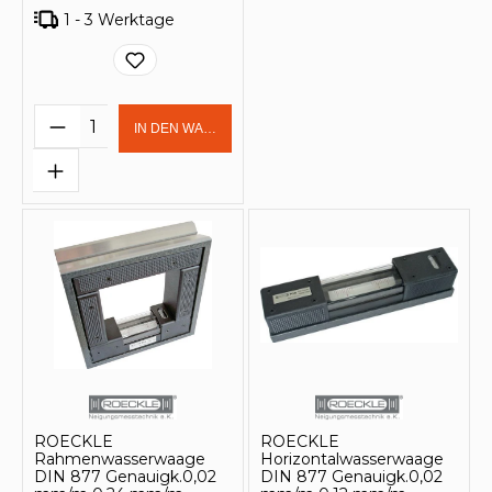
1 - 3 Werktage
Produkt Anzahl: Gib den gewünschten 
IN DEN WARENKORB
ROECKLE
ROECKLE
Rahmenwasserwaage
Horizontalwasserwaage
DIN 877 Genauigk.0,02
DIN 877 Genauigk.0,02