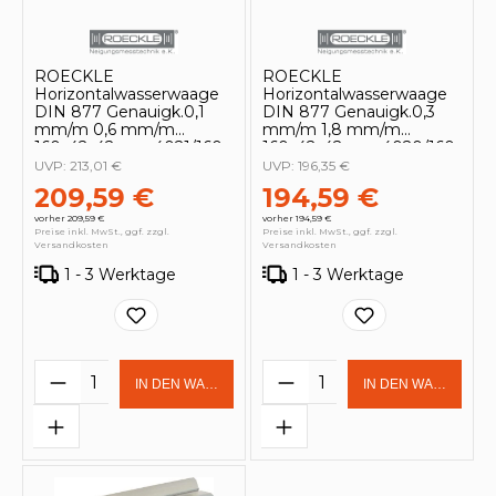
ROECKLE
ROECKLE
Horizontalwasserwaage
Horizontalwasserwaage
DIN 877 Genauigk.0,1
DIN 877 Genauigk.0,3
mm/m 0,6 mm/m
mm/m 1,8 mm/m
160x42x42cm - 4021/160
160x42x42cm - 4020/160
UVP:
213,01 €
UVP:
196,35 €
209,59 €
194,59 €
vorher 209,59 €
vorher 194,59 €
Preise inkl. MwSt., ggf. zzgl.
Preise inkl. MwSt., ggf. zzgl.
Versandkosten
Versandkosten
1 - 3 Werktage
1 - 3 Werktage
Produkt Anzahl: Gib den gewünschten 
Produkt Anzahl: Gi
IN DEN WARENKORB
IN DEN WARENKOR