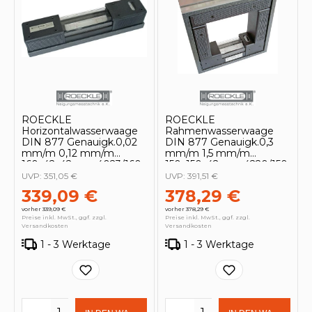
ROECKLE
ROECKLE
Horizontalwasserwaage
Rahmenwasserwaage
DIN 877 Genauigk.0,02
DIN 877 Genauigk.0,3
mm/m 0,12 mm/m
mm/m 1,5 mm/m
160x42x42cm - 4023/160
150x150x42cm - 4220/150
UVP:
351,05 €
UVP:
391,51 €
339,09 €
378,29 €
vorher 339,09 €
vorher 378,29 €
Preise inkl. MwSt., ggf. zzgl.
Preise inkl. MwSt., ggf. zzgl.
Versandkosten
Versandkosten
1 - 3 Werktage
1 - 3 Werktage
Produkt Anzahl: Gib den gewünschten 
Produkt Anzahl: Gi