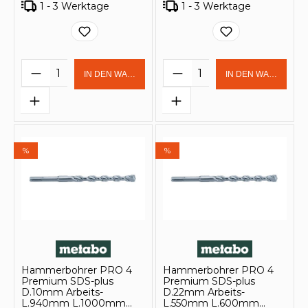
1 - 3 Werktage
1 - 3 Werktage
Produkt Anzahl: Gib den gewünschten 
Produkt Anzahl: Gi
IN DEN WARENKORB
IN DEN WARENKOR
%
%
Hammerbohrer PRO 4
Hammerbohrer PRO 4
Premium SDS-plus
Premium SDS-plus
D.10mm Arbeits-
D.22mm Arbeits-
L.940mm L.1000mm
L.550mm L.600mm