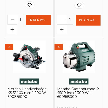
Produkt Anzahl: Gib den gewünschten 
Produkt Anzahl: Gi
IN DEN WARENKORB
IN DEN WARENKOR
%
%
Metabo Handkreissäge
Metabo Gartenpumpe P
KS 55 160 mm 1.200 W -
4500 Inox 1.300 W -
600855000
600965000