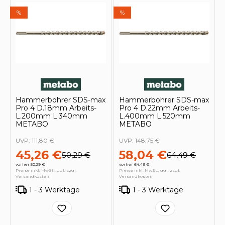
%
%
Hammerbohrer SDS-max
Hammerbohrer SDS-max
Pro 4 D.18mm Arbeits-
Pro 4 D.22mm Arbeits-
L.200mm L.340mm
L.400mm L.520mm
METABO
METABO
UVP:
111,80 €
UVP:
148,75 €
45,26 €
58,04 €
50,29 €
64,49 €
vorher 50,29 €
vorher 64,49 €
Preise inkl. MwSt., ggf. zzgl.
Preise inkl. MwSt., ggf. zzgl.
Versandkosten
Versandkosten
1 - 3 Werktage
1 - 3 Werktage