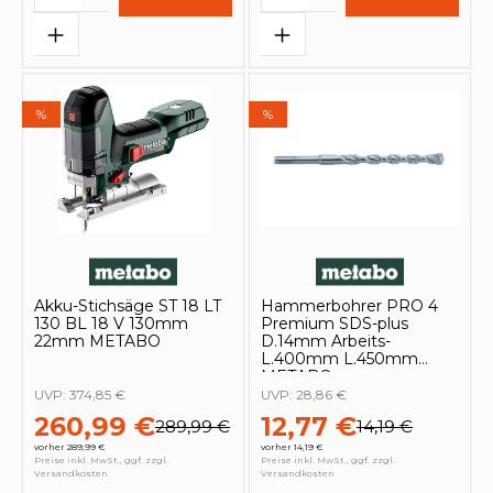
%
%
Akku-Stichsäge ST 18 LT
Hammerbohrer PRO 4
130 BL 18 V 130mm
Premium SDS-plus
22mm METABO
D.14mm Arbeits-
L.400mm L.450mm
METABO
UVP:
374,85 €
UVP:
28,86 €
260,99 €
12,77 €
289,99 €
14,19 €
vorher 289,99 €
vorher 14,19 €
Preise inkl. MwSt., ggf. zzgl.
Preise inkl. MwSt., ggf. zzgl.
Versandkosten
Versandkosten