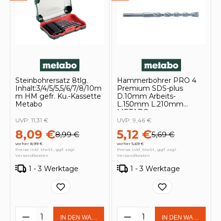
Steinbohrersatz 8tlg.
Hammerbohrer PRO 4
Inhalt:3/4/5/5,5/6/7/8/10m
Premium SDS-plus
m HM gefr. Ku.-Kassette
D.10mm Arbeits-
Metabo
L.150mm L.210mm
METABO
UVP:
11,31 €
UVP:
9,46 €
8,09 €
5,12 €
8,99 €
5,69 €
vorher 8,99 €
vorher 5,69 €
Preise inkl. MwSt., ggf. zzgl.
Preise inkl. MwSt., ggf. zzgl.
Versandkosten
Versandkosten
1 - 3 Werktage
1 - 3 Werktage
Produkt Anzahl: Gib den gewünschten 
Produkt Anzahl: Gi
IN DEN WARENKORB
IN DEN WARENKOR