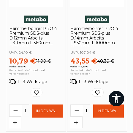
Hammerbohrer PRO 4
Hammerbohrer PRO 4
Premium SDS-plus
Premium SDS-plus
D.12mm Arbeits-
D.14mm Arbeits-
L.310mm L.360mm
L.950mm L.1000mm
METABO
METABO
UVP:
24,10 €
UVP:
107,04 €
10,79 €
43,55 €
11,99 €
48,39 €
vorher 11,99 €
vorher 48,39 €
Preise inkl. MwSt., ggf. zzgl.
Preise inkl. MwSt., ggf. zzgl.
Versandkosten
Versandkosten
1 - 3 Werktage
1 - 3 Werktage
Werk
Produkt Anzahl: Gib den gewünschten 
Produkt Anzahl: Gi
IN DEN WARENKORB
IN DEN WARENKOR