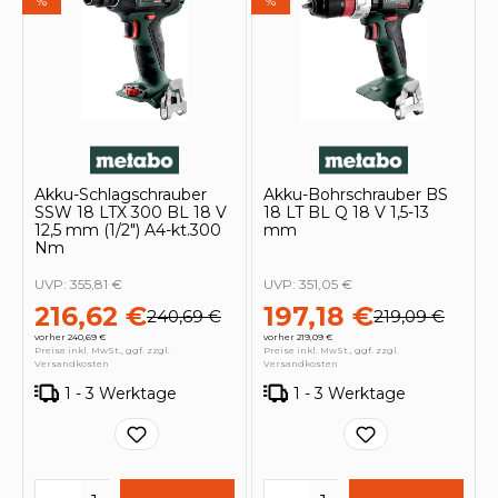
%
%
Akku-Schlagschrauber
Akku-Bohrschrauber BS
SSW 18 LTX 300 BL 18 V
18 LT BL Q 18 V 1,5-13
12,5 mm (1/2″) A4-kt.300
mm
Nm
UVP:
355,81 €
UVP:
351,05 €
216,62 €
197,18 €
240,69 €
219,09 €
vorher 240,69 €
vorher 219,09 €
Preise inkl. MwSt., ggf. zzgl.
Preise inkl. MwSt., ggf. zzgl.
Versandkosten
Versandkosten
1 - 3 Werktage
1 - 3 Werktage
Produkt Anzahl: Gib den gewünschten 
Produkt Anzahl: Gi