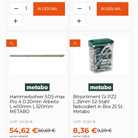
Produkt Anzahl: Gib den gewünschten 
Produkt Anzahl: Gi
IN DEN WARENKORB
IN DEN WARENKOR
%
%
Hammerbohrer SDS-max
Bitsortiment Gr.PZ2
Pro 4 D.20mm Arbeits-
L.25mm S2-Stahl
L.400mm L.520mm
farbcodiert in Box 25 St.
METABO
Metabo
UVP:
141,61 €
UVP:
12,50 €
54,62 €
8,36 €
60,69 €
9,29 €
vorher 60,69 €
vorher 9,29 €