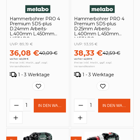
Hammerbohrer PRO 4
Hammerbohrer PRO 4
Premium SDS-plus
Premium SDS-plus
D.24mm Arbeits-
D.25mm Arbeits-
L.400mm L.450mm
L.400mm L.450mm
METABO
METABO
UVP:
89,19 €
UVP:
93,95 €
36,08 €
38,33 €
40,09 €
42,59 €
vorher 40,09 €
vorher 42,59 €
Preise inkl. MwSt., ggf. zzgl.
Preise inkl. MwSt., ggf. zzgl.
Versandkosten
Versandkosten
1 - 3 Werktage
1 - 3 Werktage
Produkt Anzahl: Gib den gewünschten 
Produkt Anzahl: Gi
IN DEN WARENKORB
IN DEN WARENKOR