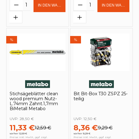
Produkt Anzahl: Gib den gewünschten 
Produkt Anzahl: Gi
IN DEN WARENKORB
IN DEN WARENKOR
%
%
Stichsägeblätter clean
Bit Bit-Box T30 ZSPZ 25-
wood premium Nutz-
teilig
L.74mm Zahnt.1,7mm
BiMetall Metabo
UVP:
28,50 €
UVP:
12,50 €
11,33 €
8,36 €
12,59 €
9,29 €
vorher 12,59 €
vorher 9,29 €
Preise inkl. MwSt., ggf. zzgl.
Preise inkl. MwSt., ggf. zzgl.