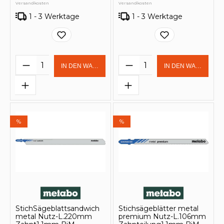
Versandkosten
Versandkosten
1 - 3 Werktage
1 - 3 Werktage
Produkt Anzahl: Gib den gewünschten 
Produkt Anzahl: Gi
IN DEN WARENKORB
IN DEN WARENKOR
%
%
StichSägeblattsandwich
Stichsägeblätter metal
metal Nutz-L.220mm
premium Nutz-L.106mm