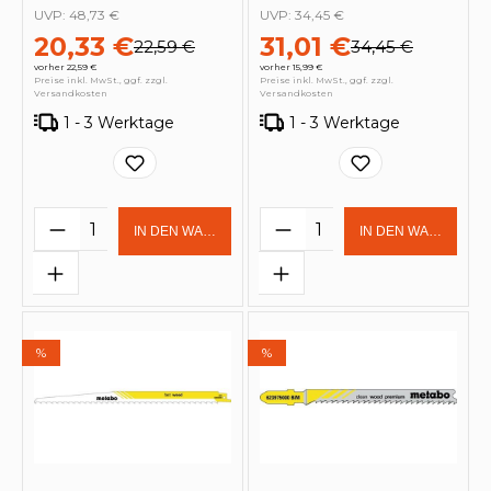
UVP:
48,73 €
UVP:
34,45 €
20,33 €
31,01 €
22,59 €
34,45 €
vorher 22,59 €
vorher 15,99 €
Preise inkl. MwSt., ggf. zzgl.
Preise inkl. MwSt., ggf. zzgl.
Versandkosten
Versandkosten
1 - 3 Werktage
1 - 3 Werktage
Produkt Anzahl: Gib den gewünschten 
Produkt Anzahl: Gi
IN DEN WARENKORB
IN DEN WARENKOR
%
%