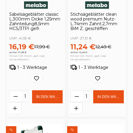
Säbelsägeblätter classic
Stichsägeblätter clean
L.300mm Dicke 1,25mm
wood premium Nutz-
Zahnteilung8,5mm
L.74mm Zahnt.2,7mm
HCS/3TPI gefr.
BiM Z. geschliffen
UVP:
41,59 €
UVP:
27,31 €
16,19 €
11,24 €
17,99 €
12,49 €
vorher 17,99 €
vorher 12,49 €
Preise inkl. MwSt., ggf. zzgl.
Preise inkl. MwSt., ggf. zzgl.
Versandkosten
Versandkosten
1 - 3 Werktage
1 - 3 Werktage
Produkt Anzahl: Gib den gewünschten 
Produkt Anzahl: Gi
IN DEN WARENKORB
IN DEN WARENKOR
%
%