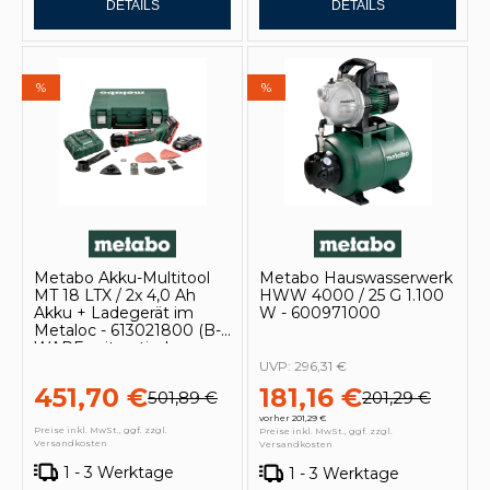
DETAILS
DETAILS
%
%
Metabo Akku-Multitool
Metabo Hauswasserwerk
MT 18 LTX / 2x 4,0 Ah
HWW 4000 / 25 G 1.100
Akku + Ladegerät im
W - 600971000
Metaloc - 613021800 (B-
WARE mit optischen
Mängeln)
UVP:
296,31 €
451,70 €
181,16 €
501,89 €
201,29 €
vorher 201,29 €
Preise inkl. MwSt., ggf. zzgl.
Preise inkl. MwSt., ggf. zzgl.
Versandkosten
Versandkosten
1 - 3 Werktage
1 - 3 Werktage