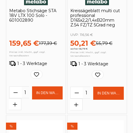
Metabo Stichsäge STA
Kreissägeblatt multi cut
18V LTX 100 Solo -
professional
601002890
D165x2,2/1,4xB20mm
Z.54 FZ/TZ 5Grad neg
UVP:
116,56 €
159,65 €
50,21 €
177,39 €
55,79 €
vorher 55,79 €
Preise inkl. MwSt., ggf. zzgl.
Preise inkl. MwSt., ggf. zzgl.
Versandkosten
Versandkosten
1 - 3 Werktage
1 - 3 Werktage
Produkt Anzahl: Gib den gewünschten 
Produkt Anzahl: Gi
IN DEN WARENKORB
IN DEN WARENKOR
%
%