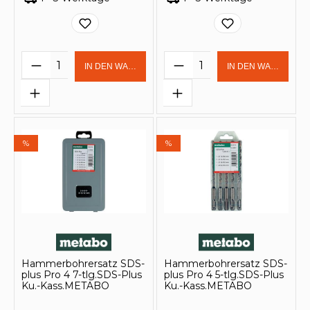
Produkt Anzahl: Gib den gewünschten 
Produkt Anzahl: Gi
IN DEN WARENKORB
IN DEN WARENKOR
%
%
Hammerbohrersatz SDS-
Hammerbohrersatz SDS-
plus Pro 4 7-tlg.SDS-Plus
plus Pro 4 5-tlg.SDS-Plus
Ku.-Kass.METABO
Ku.-Kass.METABO