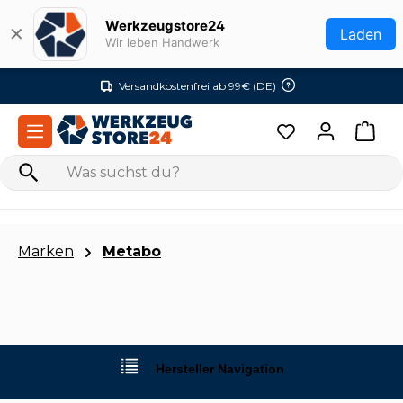
Zum Hauptinhalt springen
Werkzeugstore24
✕
Laden
Wir leben Handwerk
Versandkostenfrei ab 99€ (DE)
Marken
Metabo
Hersteller Navigation