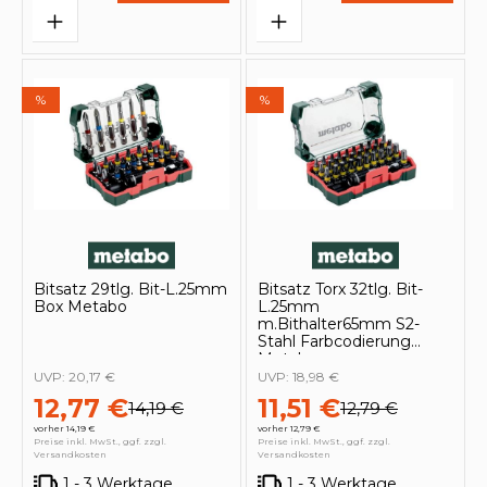
%
%
Bitsatz 29tlg. Bit-L.25mm
Bitsatz Torx 32tlg. Bit-
Box Metabo
L.25mm
m.Bithalter65mm S2-
Stahl Farbcodierung
Metabo
UVP:
20,17 €
UVP:
18,98 €
12,77 €
11,51 €
14,19 €
12,79 €
vorher 14,19 €
vorher 12,79 €
Preise inkl. MwSt., ggf. zzgl.
Preise inkl. MwSt., ggf. zzgl.
Versandkosten
Versandkosten
1 - 3 Werktage
1 - 3 Werktage