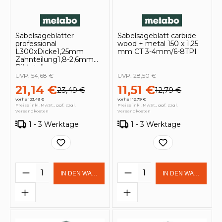
Säbelsägeblätter
Säbelsägeblatt carbide
professional
wood + metal 150 x 1,25
L300xDicke1,25mm
mm CT 3-4mm/6-8TPI
Zahnteilung1,8-2,6mm
BiMetall
UVP:
54,68 €
UVP:
28,50 €
21,14 €
11,51 €
23,49 €
12,79 €
vorher 23,49 €
vorher 12,79 €
Preise inkl. MwSt., ggf. zzgl.
Preise inkl. MwSt., ggf. zzgl.
Versandkosten
Versandkosten
1 - 3 Werktage
1 - 3 Werktage
Produkt Anzahl: Gib den gewünschten 
Produkt Anzahl: Gi
IN DEN WARENKORB
IN DEN WARENKOR