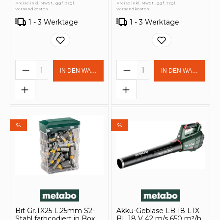
Preise inkl. MwSt., ggf. zzgl.
Preise inkl. MwSt., ggf. zzgl.
Versandkosten
Versandkosten
1 - 3 Werktage
1 - 3 Werktage
Produkt Anzahl: Gib den gewünschten 
Produkt Anzahl: Gi
IN DEN WARENKORB
IN DEN WARENKOR
%
%
Bit Gr.TX25 L.25mm S2-
Akku-Gebläse LB 18 LTX
Stahl farbcodiert in Box
BL 18 V 42 m/s 650 m³/h