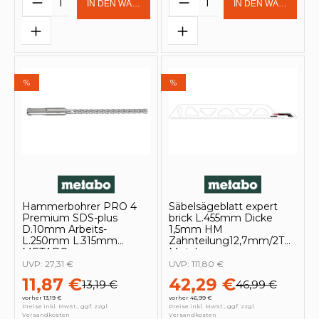
IN DEN WARENKORB
IN DEN WARENKOR
%
%
Hammerbohrer PRO 4
Säbelsägeblatt expert
Premium SDS-plus
brick L.455mm Dicke
D.10mm Arbeits-
1,5mm HM
L.250mm L.315mm
Zahnteilung12,7mm/2TPI
METABO
Metabo
UVP:
27,31 €
UVP:
111,80 €
11,87 €
42,29 €
13,19 €
46,99 €
vorher 13,19 €
vorher 46,99 €
Preise inkl. MwSt., ggf. zzgl.
Preise inkl. MwSt., ggf. zzgl.
Versandkosten
Versandkosten