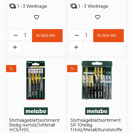
1 - 3 Werktage
1 - 3 Werktage
Produkt Anzahl: Gib den gewünschten 
Produkt Anzahl: Gi
IN DEN WARENKORB
IN DEN WARENKOR
%
%
Stichsägeblattsortiment
Stichsägeblattsortiment
5teilig 4xHolz/1xMetall
SP 10teilig
HCS/HSS
f.Holz/Metall/Kunststoffe