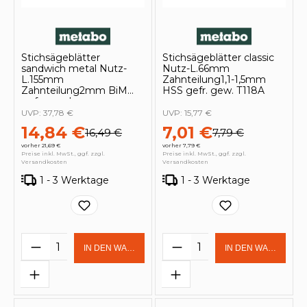
Stichsägeblätter
Stichsägeblätter classic
sandwich metal Nutz-
Nutz-L.66mm
L.155mm
Zahnteilung1,1-1,5mm
Zahnteilung2mm BiM
HSS gefr. gew. T118A
gefr. geschr.
UVP:
37,78 €
UVP:
15,77 €
14,84 €
7,01 €
16,49 €
7,79 €
vorher 21,69 €
vorher 7,79 €
Preise inkl. MwSt., ggf. zzgl.
Preise inkl. MwSt., ggf. zzgl.
Versandkosten
Versandkosten
1 - 3 Werktage
1 - 3 Werktage
Produkt Anzahl: Gib den gewünschten 
Produkt Anzahl: Gi
IN DEN WARENKORB
IN DEN WARENKOR