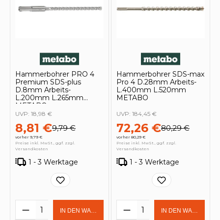
Hammerbohrer PRO 4
Hammerbohrer SDS-max
Premium SDS-plus
Pro 4 D.28mm Arbeits-
D.8mm Arbeits-
L.400mm L.520mm
L.200mm L.265mm
METABO
METABO
UVP:
18,98 €
UVP:
184,45 €
8,81 €
72,26 €
9,79 €
80,29 €
vorher 9,79 €
vorher 80,29 €
Preise inkl. MwSt., ggf. zzgl.
Preise inkl. MwSt., ggf. zzgl.
Versandkosten
Versandkosten
1 - 3 Werktage
1 - 3 Werktage
Produkt Anzahl: Gib den gewünschten 
Produkt Anzahl: Gi
IN DEN WARENKORB
IN DEN WARENKOR