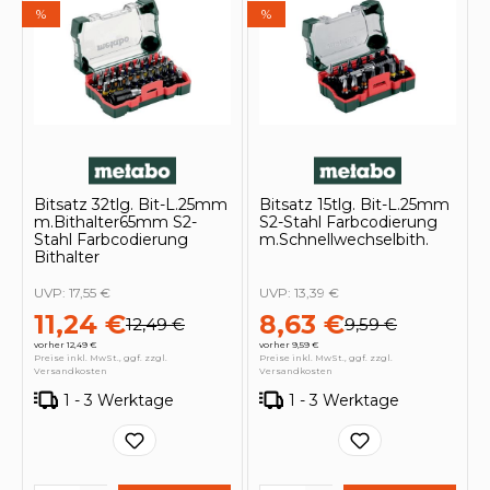
%
%
Bitsatz 32tlg. Bit-L.25mm
Bitsatz 15tlg. Bit-L.25mm
m.Bithalter65mm S2-
S2-Stahl Farbcodierung
Stahl Farbcodierung
m.Schnellwechselbith.
Bithalter
UVP:
17,55 €
UVP:
13,39 €
11,24 €
8,63 €
12,49 €
9,59 €
vorher 12,49 €
vorher 9,59 €
Preise inkl. MwSt., ggf. zzgl.
Preise inkl. MwSt., ggf. zzgl.
Versandkosten
Versandkosten
1 - 3 Werktage
1 - 3 Werktage