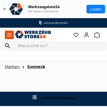
Zum Hauptinhalt springen
Werkzeugstore24
✕
Laden
Wir leben Handwerk
Sicheres Bezahlen
Marken
Sonneck
Hersteller Navigation