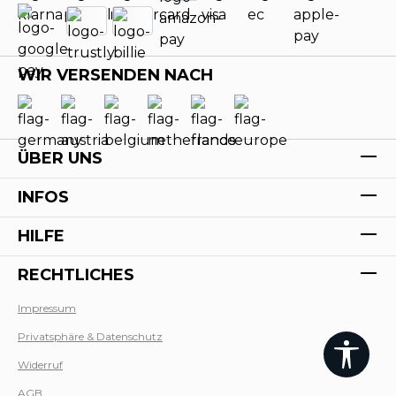
WIR VERSENDEN NACH
ÜBER UNS
INFOS
HILFE
RECHTLICHES
Impressum
Privatsphäre & Datenschutz
Werk
Widerruf
AGB