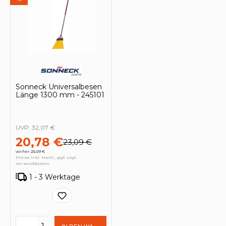
Sonneck Universalbesen
Länge 1300 mm - 245101
UVP:
32,07 €
20,78 €
23,09 €
vorher 23,09 €
Preise inkl. MwSt., ggf. zzgl.
Versandkosten
1 - 3 Werktage
Produkt Anzahl: Gib den gewünschten 