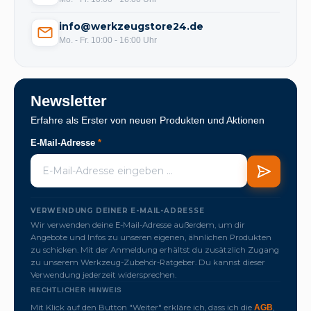
info@werkzeugstore24.de
Mo. - Fr. 10:00 - 16:00 Uhr
Newsletter
Erfahre als Erster von neuen Produkten und Aktionen
E-Mail-Adresse
*
VERWENDUNG DEINER E-MAIL-ADRESSE
Wir verwenden deine E-Mail-Adresse außerdem, um dir
Angebote und Infos zu unseren eigenen, ähnlichen Produkten
zu schicken. Mit der Anmeldung erhältst du zusätzlich Zugang
zu unserem Werkzeug-Zubehör-Ratgeber. Du kannst dieser
Verwendung jederzeit widersprechen.
RECHTLICHER HINWEIS
Mit Klick auf den Button "Weiter" erkläre ich, dass ich die
,
AGB