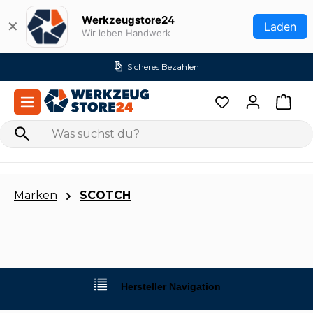
Zum Hauptinhalt springen
Werkzeugstore24
✕
Laden
Wir leben Handwerk
Sicheres Bezahlen
Marken
SCOTCH
Hersteller Navigation