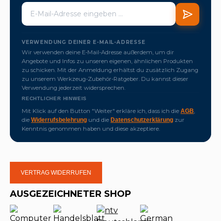
VERWENDUNG DEINER E-MAIL-ADRESSE
Wir verwenden deine E-Mail-Adresse außerdem, um dir
Angebote und Infos zu unseren eigenen, ähnlichen Produkten
zu schicken. Mit der Anmeldung erhältst du zusätzlich Zugang
zu unserem Werkzeug-Zubehör-Ratgeber. Du kannst dieser
Verwendung jederzeit widersprechen.
RECHTLICHER HINWEIS
Mit Klick auf den Button "Weiter" erkläre ich, dass ich die
,
AGB
die
und die
zur
Widerrufsbelehrung
Datenschutzerklärung
Kenntnis genommen haben und diese akzeptiere.
VERTRAG WIDERRUFEN
AUSGEZEICHNETER SHOP