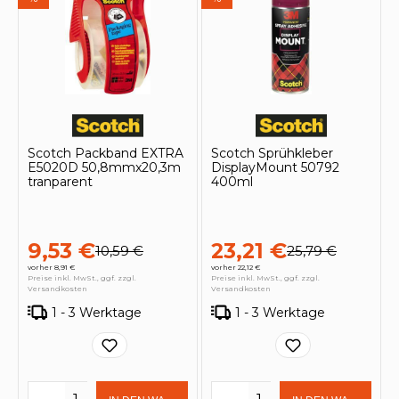
Scotch Packband EXTRA
Scotch Sprühkleber
E5020D 50,8mmx20,3m
DisplayMount 50792
tranparent
400ml
9,53 €
23,21 €
10,59 €
25,79 €
vorher 8,91 €
vorher 22,12 €
Preise inkl. MwSt., ggf. zzgl.
Preise inkl. MwSt., ggf. zzgl.
Versandkosten
Versandkosten
1 - 3 Werktage
1 - 3 Werktage
Produkt Anzahl: Gib den gewünschten 
Produkt Anzahl: Gi