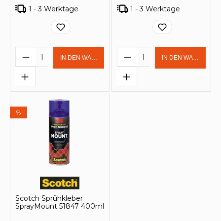
1 - 3 Werktage
1 - 3 Werktage
Produkt Anzahl: Gib den gewünschten 
Produkt Anzahl: Gi
IN DEN WARENKORB
IN DEN WARENKOR
%
Scotch Sprühkleber
SprayMount 51847 400ml