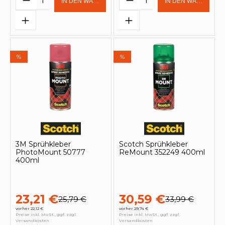
IN DEN WARENKORB
IN DEN WARENKOR
%
%
3M Sprühkleber
Scotch Sprühkleber
PhotoMount 50777
ReMount 352249 400ml
400ml
23,21 €
30,59 €
25,79 €
33,99 €
vorher 22,12 €
vorher 29,74 €
Preise inkl. MwSt., ggf. zzgl.
Preise inkl. MwSt., ggf. zzgl.
Versandkosten
Versandkosten