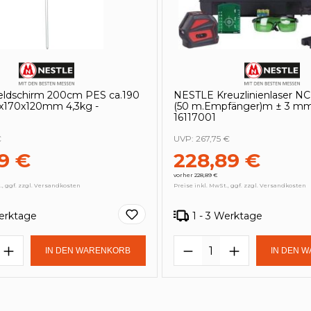
ldschirm 200cm PES ca.190
NESTLE Kreuzlinienlaser N
x170x120mm 4,3kg -
(50 m.Empfänger)m ± 3 mm
16117001
€
UVP:
267,75 €
9 €
228,89 €
vorher 228,89 €
., ggf. zzgl. Versandkosten
Preise inkl. MwSt., ggf. zzgl. Versandkosten
Werktage
1 - 3 Werktage
t Anzahl: Gib den gewünschten Wert e
Produkt Anzahl: 
IN DEN WARENKORB
IN DEN 