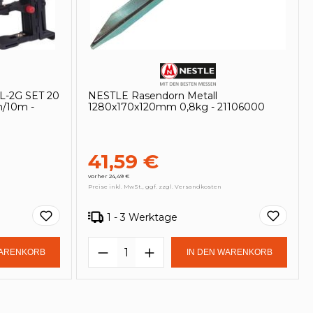
CL-2G SET 20
NESTLE Rasendorn Metall
/10m -
1280x170x120mm 0,8kg - 21106000
41,59 €
vorher 24,49 €
Preise inkl. MwSt., ggf. zzgl. Versandkosten
1 - 3 Werktage
in oder benutze die Schaltflächen um
Gib den gewünschten Wert ein oder be
Produkt Anzahl: Gib den ge
WARENKORB
IN DEN WARENKORB