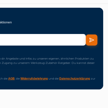
Aktionen
dir Angebote und Infos zu unseren eigenen, ähnlichen Produkten zu
ich Zugang zu unserem Werkzeug-Zubehör-Ratgeber. Du kannst dieser
ich die
, die
und die
zur
AGB
Widerrufsbelehrung
Datenschutzerklärung