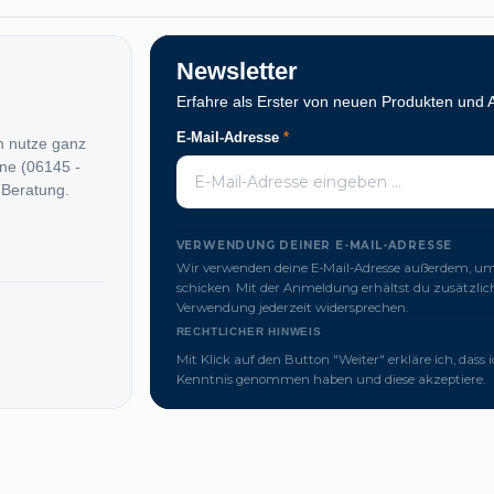
Newsletter
Erfahre als Erster von neuen Produkten und 
E-Mail-Adresse
*
n nutze ganz
ine (06145 -
 Beratung.
VERWENDUNG DEINER E-MAIL-ADRESSE
Wir verwenden deine E-Mail-Adresse außerdem, um 
schicken. Mit der Anmeldung erhältst du zusätzl
Verwendung jederzeit widersprechen.
RECHTLICHER HINWEIS
Mit Klick auf den Button "Weiter" erkläre ich, dass 
Kenntnis genommen haben und diese akzeptiere.