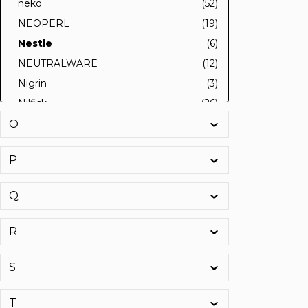
neko
(52)
NEOPERL
(19)
Nestle
(6)
NEUTRALWARE
(12)
Nigrin
(3)
Nilfisk
(26)
nissen
(4)
O
Nitras
(57)
P
NKE
(74)
Nölle
(187)
Q
NÖLLE PROFI BRUSH
(1)
Nölle Profi Brush Bürsten- und
(3)
R
Pinseltechnik e. K.
NOPI
(6)
S
Nora
(10)
NORD-LOCK
(74)
T