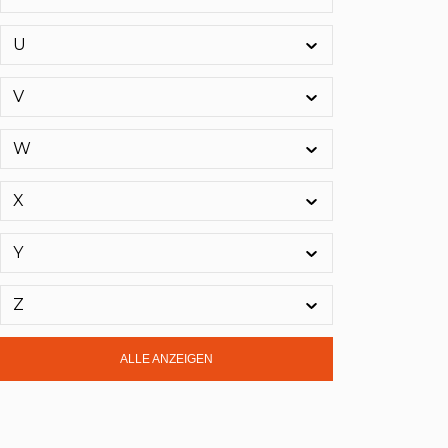
Nordvlies
(2)
NORDWEST Handel AG
(115)
U
NORRES
(1)
V
NORTON clipper
(88)
Norway
(38)
W
NOVADUR
(1)
NOVUS
(44)
X
Now
(40)
nowax
(1)
Y
Nullifire
(1)
Z
ALLE ANZEIGEN