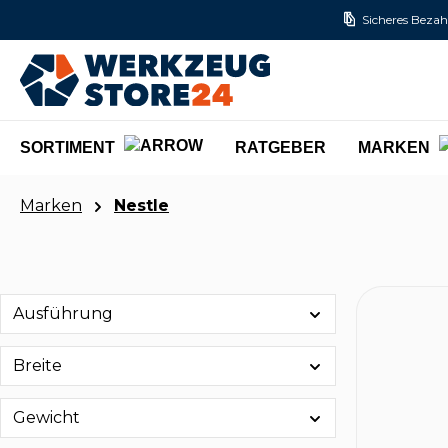
Sicheres Bezah
m Hauptinhalt springen
Zur Suche springen
Zur Hauptnavigation springen
SORTIMENT
RATGEBER
MARKEN
Marken
Nestle
Ausführung
Breite
Gewicht