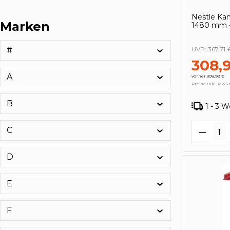
Nestle Ka
Marken
1480 mm 
#
UVP:
367,71 
308,
A
vorher 308,99 €
Preise inkl. MwSt
B
1 - 3 
Produk
C
D
E
F