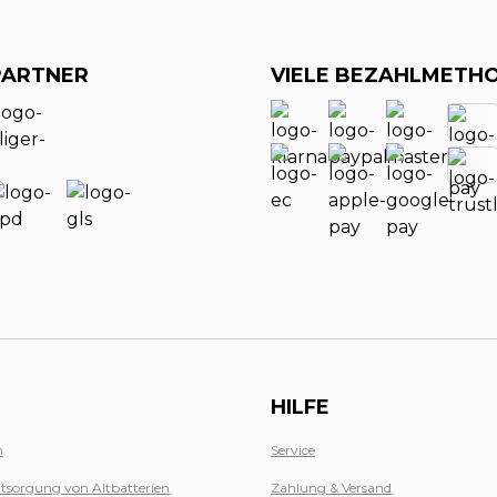
PARTNER
VIELE BEZAHLMETH
HILFE
n
Service
tsorgung von Altbatterien
Zahlung & Versand