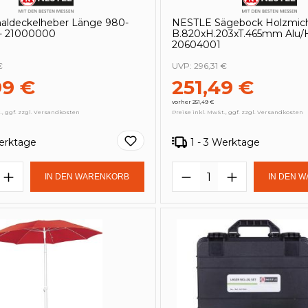
naldeckelheber Länge 980-
NESTLE Sägebock Holzmic
- 21000000
B.820xH.203xT.465mm Alu/
20604001
€
UVP:
296,31 €
99 €
251,49 €
vorher 251,49 €
., ggf. zzgl. Versandkosten
Preise inkl. MwSt., ggf. zzgl. Versandkosten
Werktage
1 - 3 Werktage
t Anzahl: Gib den gewünschten Wert e
Produkt Anzahl: 
IN DEN WARENKORB
IN DEN 