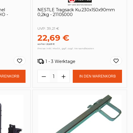
hel
NESTLE Tragsack Ku.230x150x90mm
HO -
0,2kg - 21105000
UVP:
39,21 €
22,69 €
vorher 22,69 €
Preise inkl. MwSt., ggf. zzgl. Versandkosten
1 - 3 Werktage
in oder benutze die Schaltflächen um
Gib den gewünschten Wert ein oder be
Produkt Anzahl: Gib den ge
WARENKORB
IN DEN WARENKORB