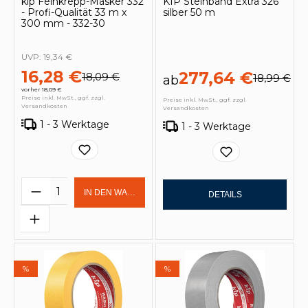
kip Feinkrepp-Masker 332
KIP Steinband Extra 326
- Profi-Qualität 33 m x
silber 50 m
300 mm - 332-30
UVP:
19,34 €
16,28 €
277,64 €
18,09 €
18,99 €
ab
vorher 18,09 €
Preise inkl. MwSt., ggf. zzgl.
Preise inkl. MwSt., ggf. zzgl.
Versandkosten
Versandkosten
1 - 3 Werktage
1 - 3 Werktage
Produkt Anzahl: Gib den gewünschten 
IN DEN WARENKORB
DETAILS
%
%