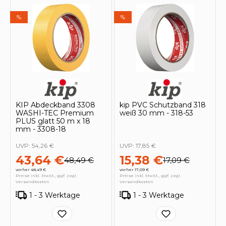
%
%
KIP Abdeckband 3308
kip PVC Schutzband 318
WASHI-TEC Premium
weiß 30 mm - 318-53
PLUS glatt 50 m x 18
mm - 3308-18
UVP:
54,26 €
UVP:
17,85 €
43,64 €
15,38 €
48,49 €
17,09 €
vorher 48,49 €
vorher 17,09 €
Preise inkl. MwSt., ggf. zzgl.
Preise inkl. MwSt., ggf. zzgl.
Versandkosten
Versandkosten
1 - 3 Werktage
1 - 3 Werktage