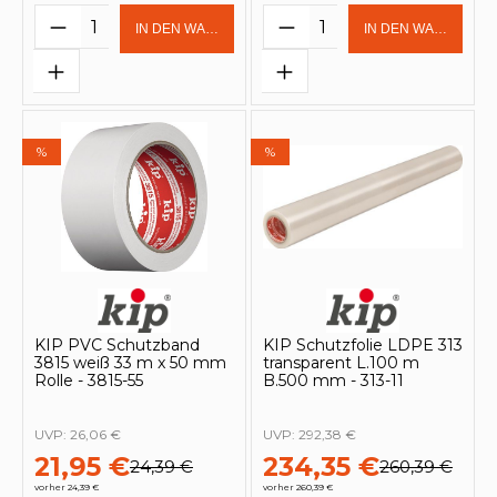
Produkt Anzahl: Gib den gewünschten 
Produkt Anzahl: Gi
IN DEN WARENKORB
IN DEN WARENKOR
%
%
KIP PVC Schutzband
KIP Schutzfolie LDPE 313
3815 weiß 33 m x 50 mm
transparent L.100 m
Rolle - 3815-55
B.500 mm - 313-11
UVP:
26,06 €
UVP:
292,38 €
21,95 €
234,35 €
24,39 €
260,39 €
vorher 24,39 €
vorher 260,39 €