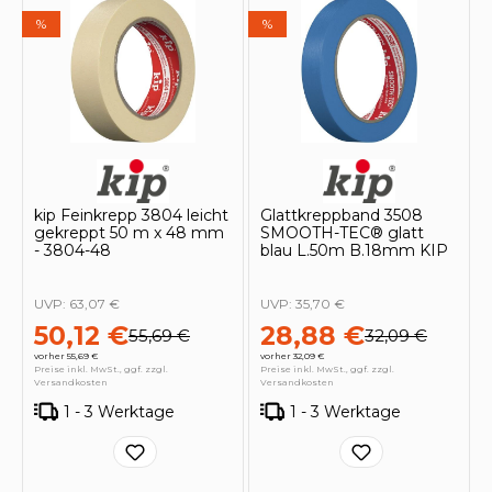
%
%
kip Feinkrepp 3804 leicht
Glattkreppband 3508
gekreppt 50 m x 48 mm
SMOOTH-TEC® glatt
- 3804-48
blau L.50m B.18mm KIP
UVP:
63,07 €
UVP:
35,70 €
50,12 €
28,88 €
55,69 €
32,09 €
vorher 55,69 €
vorher 32,09 €
Preise inkl. MwSt., ggf. zzgl.
Preise inkl. MwSt., ggf. zzgl.
Versandkosten
Versandkosten
1 - 3 Werktage
1 - 3 Werktage