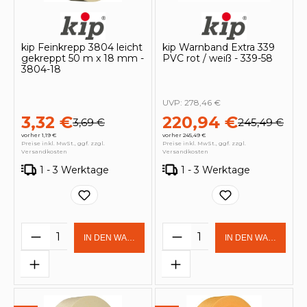
kip Feinkrepp 3804 leicht
kip Warnband Extra 339
gekreppt 50 m x 18 mm -
PVC rot / weiß - 339-58
3804-18
UVP:
278,46 €
3,32 €
220,94 €
3,69 €
245,49 €
vorher 1,19 €
vorher 245,49 €
Preise inkl. MwSt., ggf. zzgl.
Preise inkl. MwSt., ggf. zzgl.
Versandkosten
Versandkosten
1 - 3 Werktage
1 - 3 Werktage
Produkt Anzahl: Gib den gewünschten 
Produkt Anzahl: Gi
IN DEN WARENKORB
IN DEN WARENKOR