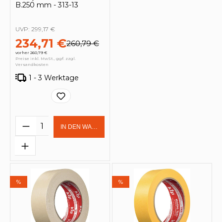
B.250 mm - 313-13
UVP:
299,17 €
234,71 €
260,79 €
vorher 260,79 €
Preise inkl. MwSt., ggf. zzgl.
Versandkosten
1 - 3 Werktage
Produkt Anzahl: Gib den gewünschten 
IN DEN WARENKORB
%
%