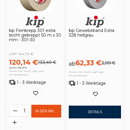
kip Feinkrepp 301 extra
kip Gewebeband Extra
leicht gekreppt 50 m x 30
328 hellgrau
mm - 301-30
UVP:
144,70 €
120,14 €
62,33 €
133,49 €
2,99 €
ab
vorher 133,49 €
Preise inkl. MwSt., ggf. zzgl.
Preise inkl. MwSt., ggf. zzgl.
Versandkosten
Versandkosten
1 - 3 Werktage
1 - 3 Werktage
Produkt Anzahl: Gib den gewünschten 
IN DEN WARENKORB
DETAILS