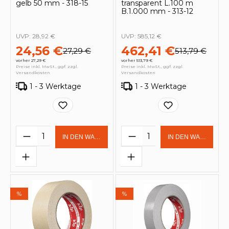
gelb 50 mm - 318-15
transparent L.100 m
B.1.000 mm - 313-12
UVP:
28,92 €
UVP:
585,12 €
24,56 €
462,41 €
27,29 €
513,79 €
vorher 27,29 €
vorher 513,79 €
Preise inkl. MwSt., ggf. zzgl.
Preise inkl. MwSt., ggf. zzgl.
Versandkosten
Versandkosten
1 - 3 Werktage
1 - 3 Werktage
Produkt Anzahl: Gib den gewünschten 
Produkt Anzahl: Gi
IN DEN WARENKORB
IN DEN WARENKOR
%
%