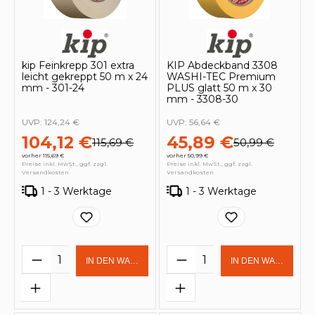
kip Feinkrepp 301 extra
KIP Abdeckband 3308
leicht gekreppt 50 m x 24
WASHI-TEC Premium
mm - 301-24
PLUS glatt 50 m x 30
mm - 3308-30
UVP:
124,24 €
UVP:
56,64 €
104,12 €
45,89 €
115,69 €
50,99 €
vorher 115,69 €
vorher 50,99 €
Preise inkl. MwSt., ggf. zzgl.
Preise inkl. MwSt., ggf. zzgl.
Versandkosten
Versandkosten
1 - 3 Werktage
1 - 3 Werktage
Produkt Anzahl: Gib den gewünschten 
Produkt Anzahl: Gi
IN DEN WARENKORB
IN DEN WARENKOR