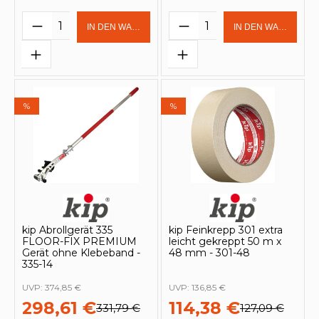
Produkt Anzahl: Gib den gewünschten 
Produkt Anzahl: Gi
IN DEN WARENKORB
IN DEN WARENKOR
%
%
kip Abrollgerät 335
kip Feinkrepp 301 extra
FLOOR-FIX PREMIUM
leicht gekreppt 50 m x
Gerät ohne Klebeband -
48 mm - 301-48
335-14
UVP:
374,85 €
UVP:
136,85 €
298,61 €
114,38 €
331,79 €
127,09 €