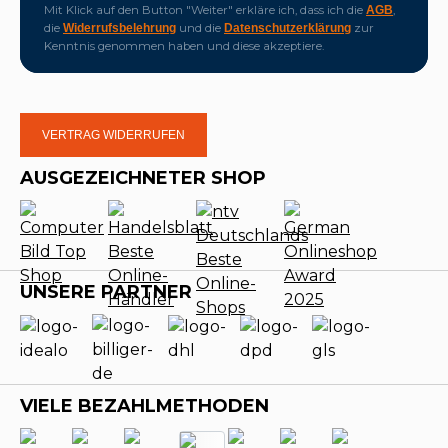
Mit Klick auf den Button "Weiter" erkläre ich, dass ich die
,
AGB
die
und die
zur
Widerrufsbelehrung
Datenschutzerklärung
Kenntnis genommen haben und diese akzeptiere.
VERTRAG WIDERRUFEN
AUSGEZEICHNETER SHOP
UNSERE PARTNER
VIELE BEZAHLMETHODEN