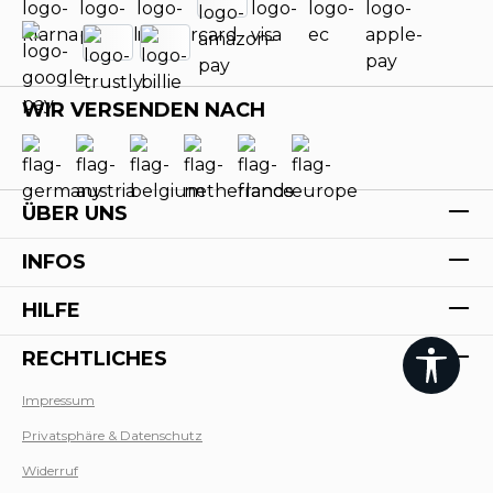
WIR VERSENDEN NACH
ÜBER UNS
INFOS
HILFE
RECHTLICHES
Werk
Impressum
Privatsphäre & Datenschutz
Widerruf