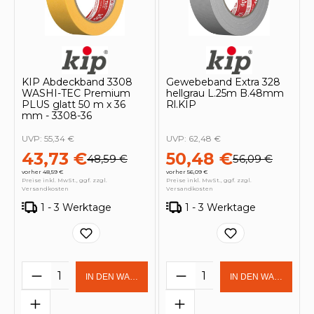
KIP Abdeckband 3308
Gewebeband Extra 328
WASHI-TEC Premium
hellgrau L.25m B.48mm
PLUS glatt 50 m x 36
Rl.KIP
mm - 3308-36
UVP:
55,34 €
UVP:
62,48 €
43,73 €
50,48 €
48,59 €
56,09 €
vorher 48,59 €
vorher 56,09 €
Preise inkl. MwSt., ggf. zzgl.
Preise inkl. MwSt., ggf. zzgl.
Versandkosten
Versandkosten
1 - 3 Werktage
1 - 3 Werktage
Produkt Anzahl: Gib den gewünschten 
Produkt Anzahl: Gi
IN DEN WARENKORB
IN DEN WARENKOR