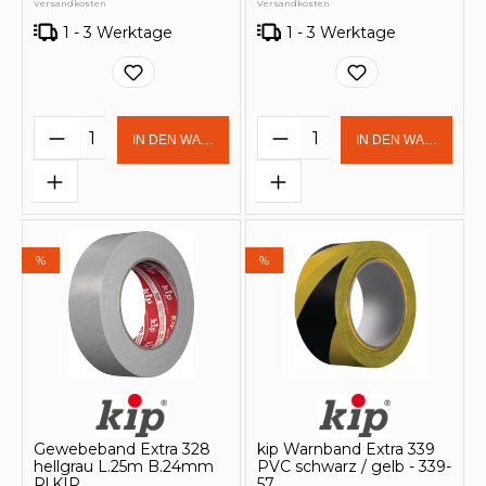
Versandkosten
Versandkosten
1 - 3 Werktage
1 - 3 Werktage
Produkt Anzahl: Gib den gewünschten 
Produkt Anzahl: Gi
IN DEN WARENKORB
IN DEN WARENKOR
%
%
Gewebeband Extra 328
kip Warnband Extra 339
hellgrau L.25m B.24mm
PVC schwarz / gelb - 339-
Rl.KIP
57