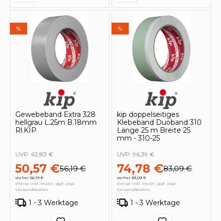
%
%
Gewebeband Extra 328
kip doppelseitiges
hellgrau L.25m B.18mm
Klebeband Duoband 310
Rl.KIP
Länge 25 m Breite 25
mm - 310-25
UVP:
62,83 €
UVP:
96,39 €
50,57 €
74,78 €
56,19 €
83,09 €
vorher 56,19 €
vorher 83,09 €
Preise inkl. MwSt., ggf. zzgl.
Preise inkl. MwSt., ggf. zzgl.
Versandkosten
Versandkosten
1 - 3 Werktage
1 - 3 Werktage