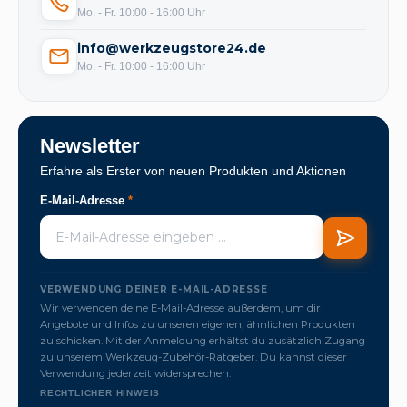
Mo. - Fr. 10:00 - 16:00 Uhr
info@werkzeugstore24.de
Mo. - Fr. 10:00 - 16:00 Uhr
Newsletter
Erfahre als Erster von neuen Produkten und Aktionen
E-Mail-Adresse
*
VERWENDUNG DEINER E-MAIL-ADRESSE
Wir verwenden deine E-Mail-Adresse außerdem, um dir
Angebote und Infos zu unseren eigenen, ähnlichen Produkten
zu schicken. Mit der Anmeldung erhältst du zusätzlich Zugang
zu unserem Werkzeug-Zubehör-Ratgeber. Du kannst dieser
Verwendung jederzeit widersprechen.
RECHTLICHER HINWEIS