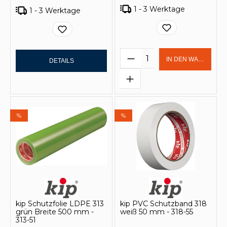
1 - 3 Werktage
1 - 3 Werktage
Produkt Anzahl: Gi
IN DEN WARENKOR
DETAILS
%
%
kip Schutzfolie LDPE 313
kip PVC Schutzband 318
grün Breite 500 mm -
weiß 50 mm - 318-55
313-51