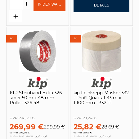
Produkt Anzahl: Gib den gewünschten 
IN DEN WARENKORB
DETAILS
%
%
KIP Steinband Extra 326
kip Feinkrepp-Masker 332
silber 50 m x 48 mm
- Profi-Qualität 33 m x
Rolle - 326-48
1.100 mm - 332-11
UVP:
341,29 €
UVP:
31,24 €
269,99 €
25,82 €
299,99 €
28,69 €
vorher 299,99 €
vorher 28,69 €
Preise inkl. MwSt., ggf. zzgl.
Preise inkl. MwSt., ggf. zzgl.