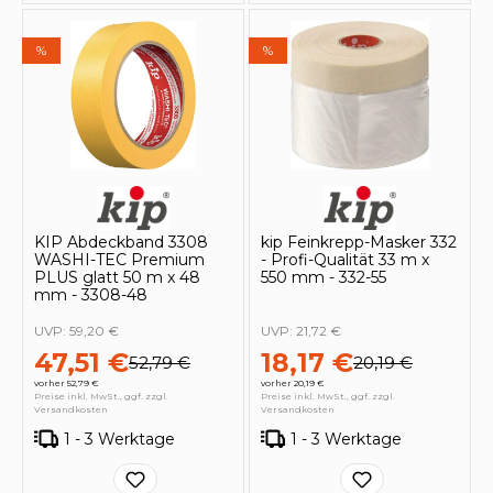
%
%
KIP Abdeckband 3308
kip Feinkrepp-Masker 332
WASHI-TEC Premium
- Profi-Qualität 33 m x
PLUS glatt 50 m x 48
550 mm - 332-55
mm - 3308-48
UVP:
59,20 €
UVP:
21,72 €
47,51 €
18,17 €
52,79 €
20,19 €
vorher 52,79 €
vorher 20,19 €
Preise inkl. MwSt., ggf. zzgl.
Preise inkl. MwSt., ggf. zzgl.
Versandkosten
Versandkosten
1 - 3 Werktage
1 - 3 Werktage