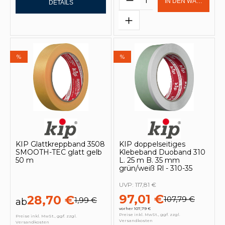
IN DEN WARENKOR
DETAILS
%
%
KIP Glattkreppband 3508
KIP doppelseitiges
SMOOTH-TEC glatt gelb
Klebeband Duoband 310
50 m
L. 25 m B. 35 mm
grün/weiß Rl - 310-35
UVP:
117,81 €
97,01 €
28,70 €
107,79 €
1,99 €
ab
vorher 107,79 €
Preise inkl. MwSt., ggf. zzgl.
Preise inkl. MwSt., ggf. zzgl.
Versandkosten
Versandkosten