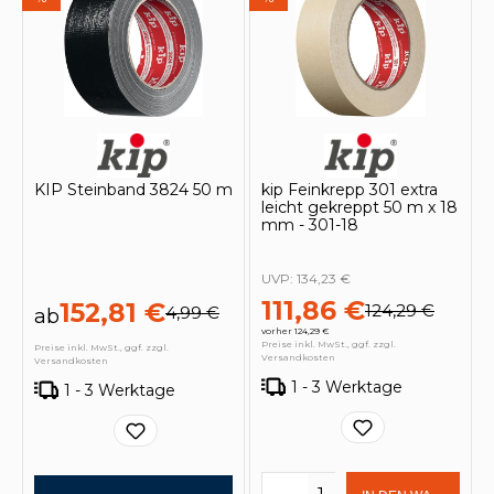
KIP Steinband 3824 50 m
kip Feinkrepp 301 extra
leicht gekreppt 50 m x 18
mm - 301-18
UVP:
134,23 €
111,86 €
152,81 €
124,29 €
4,99 €
ab
vorher 124,29 €
Preise inkl. MwSt., ggf. zzgl.
Preise inkl. MwSt., ggf. zzgl.
Versandkosten
Versandkosten
1 - 3 Werktage
1 - 3 Werktage
Produkt Anzahl: Gi