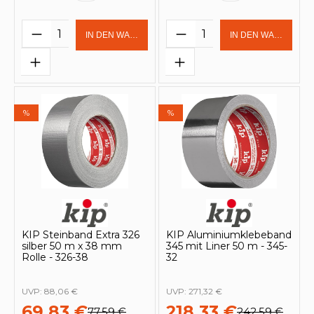
Produkt Anzahl: Gib den gewünschten 
Produkt Anzahl: Gi
IN DEN WARENKORB
IN DEN WARENKOR
%
%
KIP Steinband Extra 326
KIP Aluminiumklebeband
silber 50 m x 38 mm
345 mit Liner 50 m - 345-
Rolle - 326-38
32
UVP:
88,06 €
UVP:
271,32 €
69,83 €
218,33 €
77,59 €
242,59 €