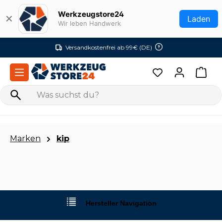
Zum Hauptinhalt springen
Werkzeugstore24
✕
Laden
Wir leben Handwerk
Versandkostenfrei ab 99€ (DE)
Marken
kip
Hersteller Navigation