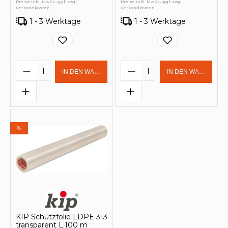
Preise inkl. MwSt., ggf. zzgl.
Preise inkl. MwSt., ggf. zzgl.
Versandkosten
Versandkosten
1 - 3 Werktage
1 - 3 Werktage
Produkt Anzahl: Gib den gewünschten 
Produkt Anzahl: Gi
IN DEN WARENKORB
IN DEN WARENKOR
%
KIP Schutzfolie LDPE 313
transparent L.100 m