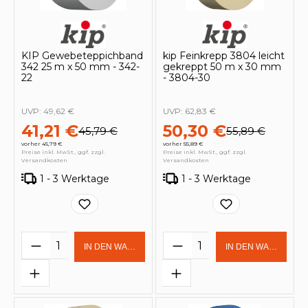
KIP Gewebeteppichband
kip Feinkrepp 3804 leicht
342 25 m x 50 mm - 342-
gekreppt 50 m x 30 mm
22
- 3804-30
UVP:
49,62 €
UVP:
62,83 €
41,21 €
50,30 €
45,79 €
55,89 €
vorher 45,79 €
vorher 55,89 €
Preise inkl. MwSt., ggf. zzgl.
Preise inkl. MwSt., ggf. zzgl.
Versandkosten
Versandkosten
1 - 3 Werktage
1 - 3 Werktage
Produkt Anzahl: Gib den gewünschten 
Produkt Anzahl: Gi
IN DEN WARENKORB
IN DEN WARENKOR