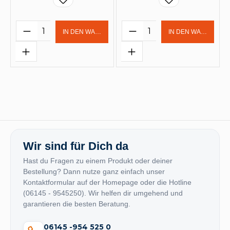
Produkt Anzahl: Gib den gewünschten 
Produkt Anzahl: Gi
IN DEN WARENKORB
IN DEN WARENKOR
Wir sind für Dich da
Hast du Fragen zu einem Produkt oder deiner
Bestellung? Dann nutze ganz einfach unser
Kontaktformular auf der Homepage oder die Hotline
(06145 - 9545250). Wir helfen dir umgehend und
garantieren die besten Beratung.
06145 -954 525 0