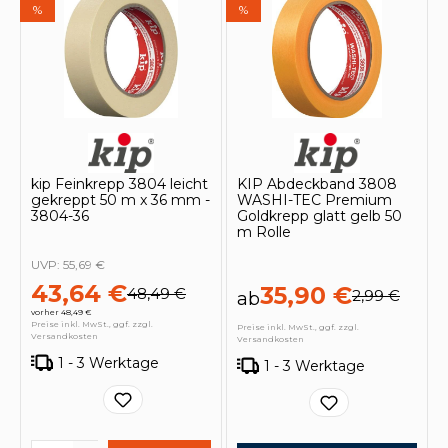
%
%
kip Feinkrepp 3804 leicht
KIP Abdeckband 3808
gekreppt 50 m x 36 mm -
WASHI-TEC Premium
3804-36
Goldkrepp glatt gelb 50
m Rolle
UVP:
55,69 €
43,64 €
35,90 €
48,49 €
2,99 €
ab
vorher 48,49 €
Preise inkl. MwSt., ggf. zzgl.
Preise inkl. MwSt., ggf. zzgl.
Versandkosten
Versandkosten
1 - 3 Werktage
1 - 3 Werktage