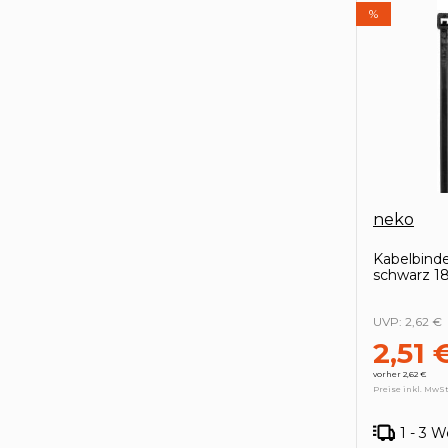
%
neko
Kabelbind
schwarz 18
UVP:
2,62 €
2,51 
vorher 2,62 €
Preise inkl. MwSt
1 - 3 