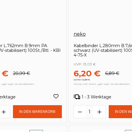
neko
der L.762mm B.9mm PA
Kabelbinder L.280mm B.7
-stabilisiert) 100St./Btl. - KBI
schwarz (UV-stabilisiert) 100S
4-75-X
UVP:
13,03 €
 €
6,20 €
20,99 €
6,89 €
vorher 6,89 €
., ggf. zzgl. Versandkosten
Preise inkl. MwSt., ggf. zzgl. Versandkosten
Werktage
1 - 3 Werktage
t Anzahl: Gib den gewünschten Wert e
Produkt Anzahl: 
IN DEN WARENKORB
IN DEN 