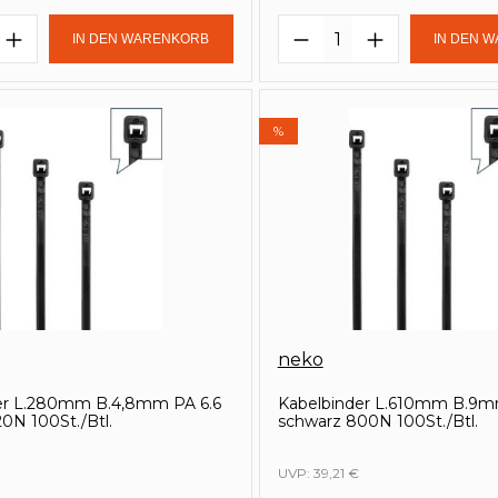
t Anzahl: Gib den gewünschten Wert e
Produkt Anzahl: 
IN DEN WARENKORB
IN DEN 
%
neko
er L.280mm B.4,8mm PA 6.6
Kabelbinder L.610mm B.9m
0N 100St./Btl.
schwarz 800N 100St./Btl.
UVP:
39,21 €