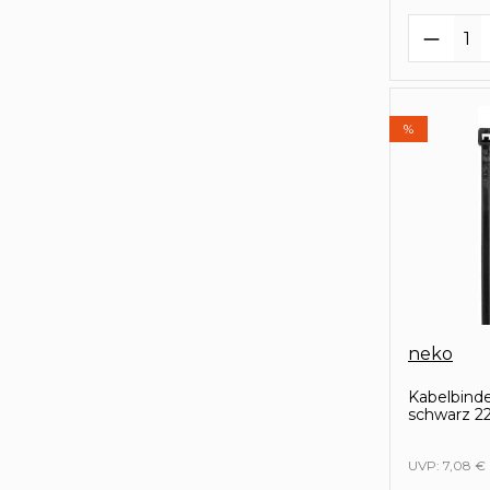
Produk
%
neko
Kabelbind
schwarz 22
UVP:
7,08 €