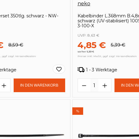
neko
rset 350tlg. schwarz - NW-
Kabelbinder L.368mm B.4
schwarz (UV-stabilisiert) 100S
3-100-X
UVP:
8,63 €
€
4,85 €
8,59 €
5,39 €
vorher 5,39 €
., ggf. zzgl. Versandkosten
Preise inkl. MwSt., ggf. zzgl. Versandkosten
Werktage
1 - 3 Werktage
t Anzahl: Gib den gewünschten Wert e
Produkt Anzahl: 
IN DEN WARENKORB
IN DEN 
%