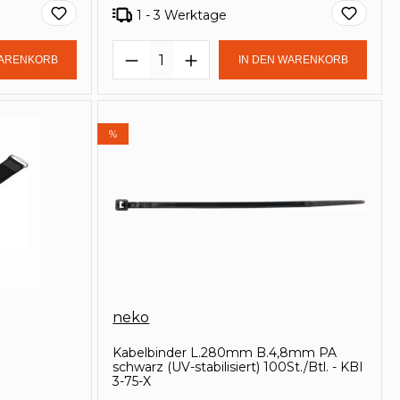
1 - 3 Werktage
in oder benutze die Schaltflächen um
Gib den gewünschten Wert ein oder be
Produkt Anzahl: Gib den ge
WARENKORB
IN DEN WARENKORB
%
neko
Kabelbinder L.280mm B.4,8mm PA
schwarz (UV-stabilisiert) 100St./Btl. - KBI
3-75-X