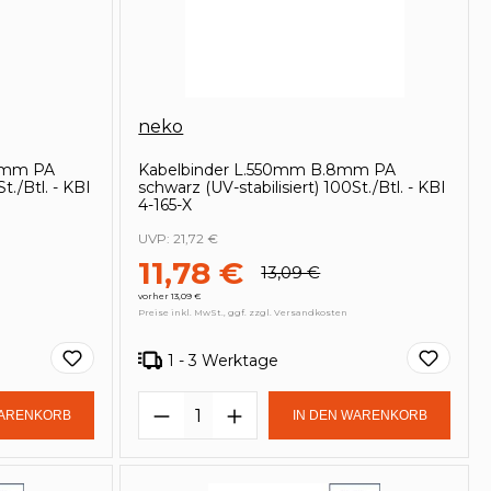
neko
,6mm PA
Kabelbinder L.550mm B.8mm PA
t./Btl. - KBI
schwarz (UV-stabilisiert) 100St./Btl. - KBI
4-165-X
UVP:
21,72 €
11,78 €
13,09 €
vorher 13,09 €
Preise inkl. MwSt., ggf. zzgl. Versandkosten
1 - 3 Werktage
in oder benutze die Schaltflächen um
Gib den gewünschten Wert ein oder be
Produkt Anzahl: Gib den ge
WARENKORB
IN DEN WARENKORB