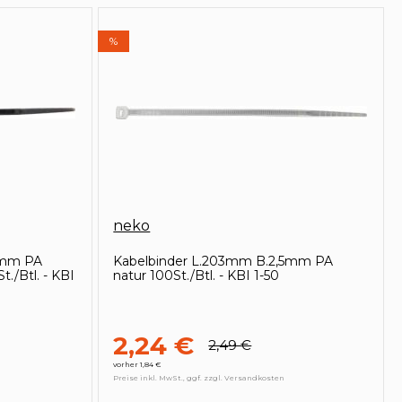
%
neko
5mm PA
Kabelbinder L.203mm B.2,5mm PA
t./Btl. - KBI
natur 100St./Btl. - KBI 1-50
2,24 €
2,49 €
vorher 1,84 €
Preise inkl. MwSt., ggf. zzgl. Versandkosten