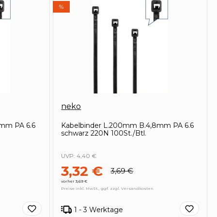
%
neko
6mm PA 6.6
Kabelbinder L.200mm B.4,8mm PA 6.6
schwarz 220N 100St./Btl.
UVP:
4,40 €
3,32 €
3,69 €
vorher 3,69 €
Preise inkl. MwSt., ggf. zzgl. Versandkosten
1 - 3 Werktage