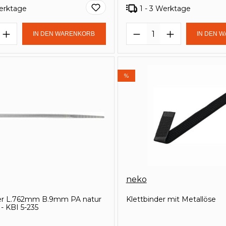
Werktage
1 - 3 Werktage
t Anzahl: Gib den gewünschten Wert e
Produkt Anzahl: 
IN DEN WARENKORB
IN DEN 
%
neko
er L.762mm B.9mm PA natur
Klettbinder mit Metallöse
 - KBI 5-235