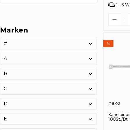
1 - 3 
Produk
Marken
#
%
A
B
C
neko
D
Kabelbind
E
100St./Btl.