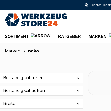
Sicheres Bezah
m Hauptinhalt springen
Zur Suche springen
Zur Hauptnavigation springen
SORTIMENT
RATGEBER
MARKEN
Marken
neko
Beständigkeit Innen
Beständigkeit außen
Breite