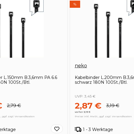
%
neko
er L.150mm B.3,6mm PA 6.6
Kabelbinder L.200mm B.3,
0N 100St./Btl.
schwarz 180N 100St./Btl.
UVP:
3,45 €
€
2,87 €
2,79 €
3,19 €
vorher 3,19 €
., ggf. zzgl. Versandkosten
Preise inkl. MwSt., ggf. zzgl. Versandkosten
Werktage
1 - 3 Werktage