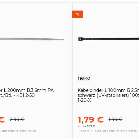
%
neko
er L.200mm B.3,6mm PA
Kabelbinder L.100mm B.2,
./Btl. - KBI 2-50
schwarz (UV-stabilisiert) 100S
1-20-X
€
1,79 €
2,99 €
1,99 €
vorher 0,77 €
., ggf. zzgl. Versandkosten
Preise inkl. MwSt., ggf. zzgl. Versandkosten