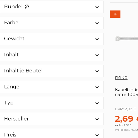
Bündel-Ø
%
Farbe
Gewicht
Inhalt
Inhalt je Beutel
neko
Länge
Kabelbind
natur 100St
Typ
UVP:
2,92 €
2,69 
Hersteller
vorher 2,92 €
Preise inkl. MwSt
Preis