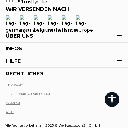
WIR VERSENDEN NACH
ÜBER UNS
INFOS
HILFE
RECHTLICHES
Impressum
Privatsphäre & Datenschutz
Werk
Widerruf
AGB
Alle Rechte vorbehalten. 2025 © Werkzeugstore24 GmbH