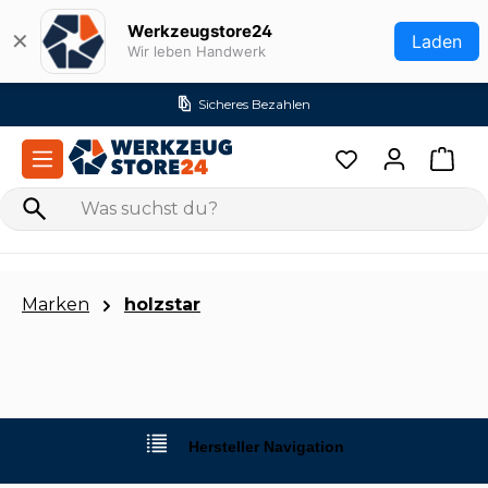
Zum Hauptinhalt springen
Werkzeugstore24
✕
Laden
Wir leben Handwerk
Sicheres Bezahlen
Marken
holzstar
Hersteller Navigation