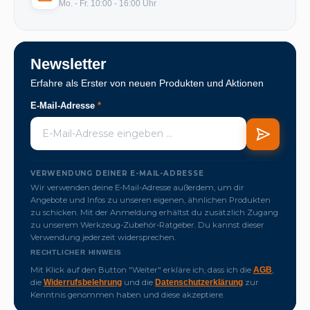
Mo. - Fr. 10:00 - 16:00 Uhr
Newsletter
Erfahre als Erster von neuen Produkten und Aktionen
E-Mail-Adresse
*
VERWENDUNG DEINER E-MAIL-ADRESSE
Wir verwenden deine E-Mail-Adresse außerdem, um dir
Angebote und Infos zu unseren eigenen, ähnlichen Produkten
zu schicken. Mit der Anmeldung erhältst du zusätzlich Zugang
zu unserem Werkzeug-Zubehör-Ratgeber. Du kannst dieser
Verwendung jederzeit widersprechen.
RECHTLICHER HINWEIS
Mit Klick auf den Button "Weiter" erkläre ich, dass ich die
,
AGB
die
und die
zur
Widerrufsbelehrung
Datenschutzerklärung
Kenntnis genommen haben und diese akzeptiere.