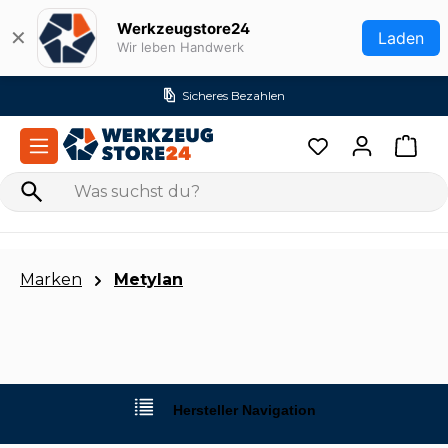
Zum Hauptinhalt springen
Werkzeugstore24
✕
Laden
Wir leben Handwerk
Sicheres Bezahlen
Marken
Metylan
Hersteller Navigation