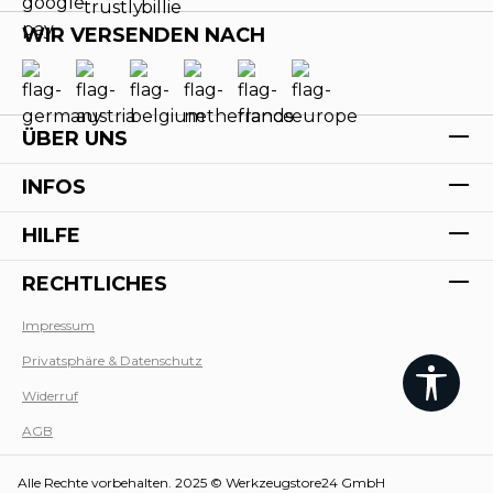
WIR VERSENDEN NACH
ÜBER UNS
INFOS
HILFE
RECHTLICHES
Impressum
Privatsphäre & Datenschutz
Werk
Widerruf
AGB
Alle Rechte vorbehalten. 2025 © Werkzeugstore24 GmbH