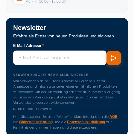
Mo. - Fr. 10:00 - 16:00 Uhr
Newsletter
Erfahre als Erster von neuen Produkten und Aktionen
E-Mail-Adresse
*
VERWENDUNG DEINER E-MAIL-ADRESSE
Wir verwenden deine E-Mail-Adresse außerdem, um dir
Angebote und Infos zu unseren eigenen, ähnlichen Produkten
zu schicken. Mit der Anmeldung erhältst du zusätzlich Zugang
zu unserem Werkzeug-Zubehör-Ratgeber. Du kannst dieser
Verwendung jederzeit widersprechen.
RECHTLICHER HINWEIS
Mit Klick auf den Button "Weiter" erkläre ich, dass ich die
,
AGB
die
und die
zur
Widerrufsbelehrung
Datenschutzerklärung
Kenntnis genommen haben und diese akzeptiere.